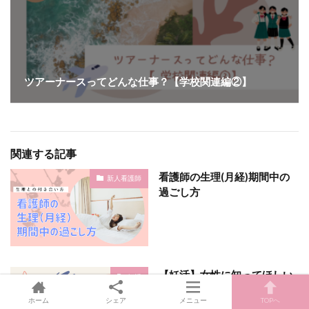
ツアーナースってどんな仕事？【学校関連編②】
関連する記事
看護師の生理(月経)期間中の
新人看護師
過ごし方
【妊活】女性に知ってほしい
妊活
子宮外妊娠の話③（体験談・
ホーム
シェア
メニュー
TOPへ
手術から術後まで）